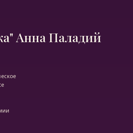
ка" Анна Паладий
ческое
се
мии
в