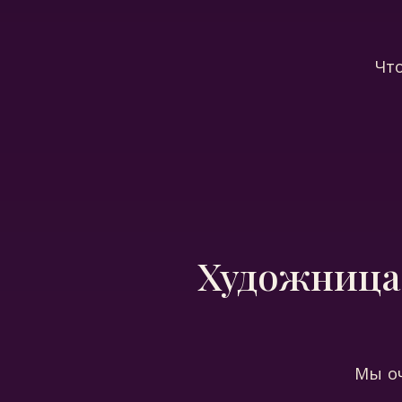
Чт
Художница 
Мы оч