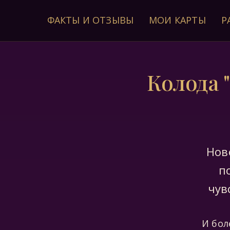
ФАКТЫ И ОТЗЫВЫ
МОИ КАРТЫ
Р
Колода 
Нов
п
чув
И бол