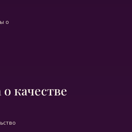
ы о
 о качестве
льство