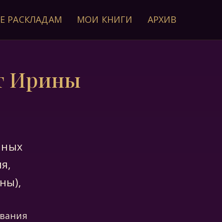
Е РАСКЛАДАМ
МОИ КНИГИ
АРХИВ
от Ирины
чных
я,
ны),
ивания